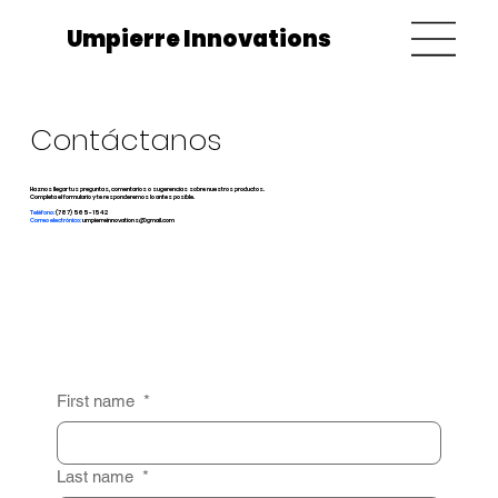
Umpierre Innovations
Contáctanos
Haznos llegar tus preguntas, comentarios o sugerencias sobre nuestros productos.
Completa el formulario y te responderemos lo antes posible.
Teléfono:
(787) 565-1542
Correo electrónico:
umpierreinnovations@gmail.com
First name
*
Last name
*